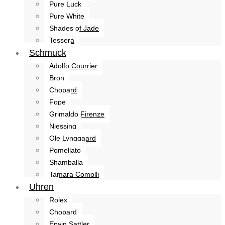
Pure Luck
Pure White
Shades of Jade
Tessera
Schmuck
Adolfo Courrier
Bron
Chopard
Fope
Grimaldo Firenze
Niessing
Ole Lynggaard
Pomellato
Shamballa
Tamara Comolli
Uhren
Rolex
Chopard
Erwin Sattler