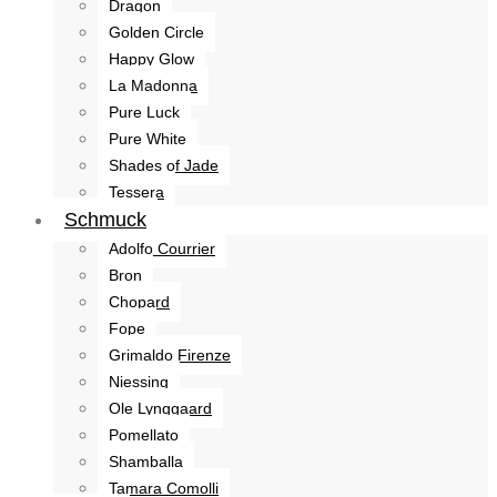
Dragon
Golden Circle
Happy Glow
La Madonna
Pure Luck
Pure White
Shades of Jade
Tessera
Schmuck
Adolfo Courrier
Bron
Chopard
Fope
Grimaldo Firenze
Niessing
Ole Lynggaard
Pomellato
Shamballa
Tamara Comolli