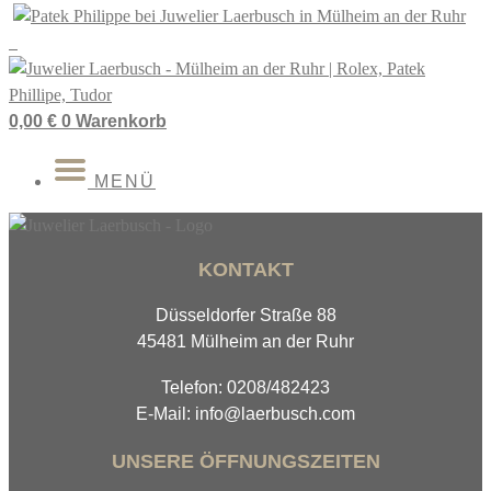
Zum
Inhalt
springen
0,00
€
0
Warenkorb
MENÜ
KONTAKT
Düsseldorfer Straße 88
45481 Mülheim an der Ruhr
Telefon: 0208/482423
E-Mail: info@laerbusch.com
UNSERE ÖFFNUNGSZEITEN