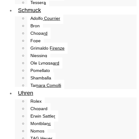
Tessera
Schmuck
Adolfo Courrier
Bron
Chopard
Fope
Grimaldo Firenze
Niessing
Ole Lynggaard
Pomellato
Shamballa
Tamara Comolli
Uhren
Rolex
Chopard
Erwin Sattler
Montblanc
Nomos
TAG Heuer