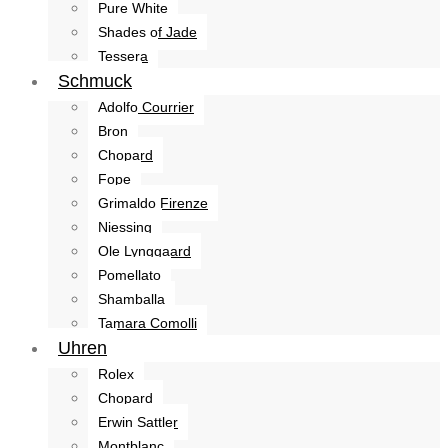
Pure White
Shades of Jade
Tessera
Schmuck
Adolfo Courrier
Bron
Chopard
Fope
Grimaldo Firenze
Niessing
Ole Lynggaard
Pomellato
Shamballa
Tamara Comolli
Uhren
Rolex
Chopard
Erwin Sattler
Montblanc