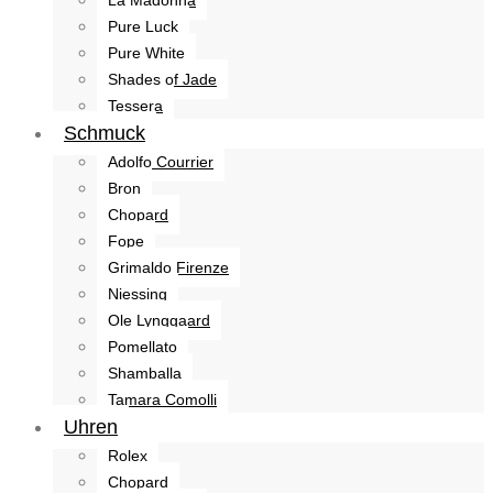
Pure Luck
Pure White
Shades of Jade
Tessera
Schmuck
Adolfo Courrier
Bron
Chopard
Fope
Grimaldo Firenze
Niessing
Ole Lynggaard
Pomellato
Shamballa
Tamara Comolli
Uhren
Rolex
Chopard