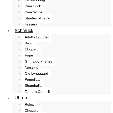
Pure Luck
Pure White
Shades of Jade
Tessera
Schmuck
Adolfo Courrier
Bron
Chopard
Fope
Grimaldo Firenze
Niessing
Ole Lynggaard
Pomellato
Shamballa
Tamara Comolli
Uhren
Rolex
Chopard