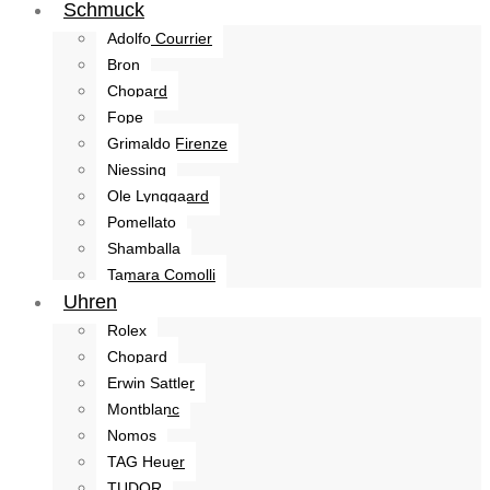
Schmuck
Adolfo Courrier
Bron
Chopard
Fope
Grimaldo Firenze
Niessing
Ole Lynggaard
Pomellato
Shamballa
Tamara Comolli
Uhren
Rolex
Chopard
Erwin Sattler
Montblanc
Nomos
TAG Heuer
TUDOR