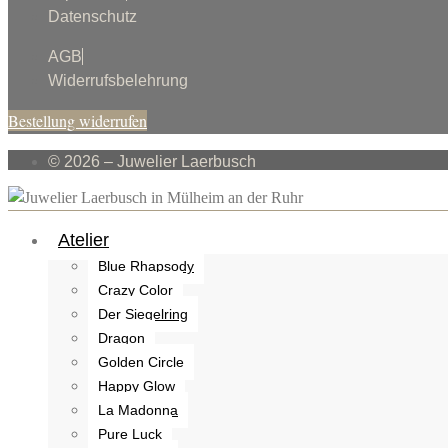
Datenschutz
AGB
Widerrufsbelehrung
Bestellung widerrufen
© 2026 – Juwelier Laerbusch
Atelier
Blue Rhapsody
Crazy Color
Der Siegelring
Dragon
Golden Circle
Happy Glow
La Madonna
Pure Luck