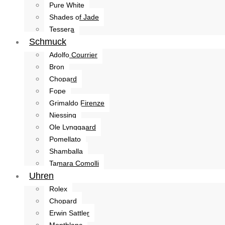
Pure White
Shades of Jade
Tessera
Schmuck
Adolfo Courrier
Bron
Chopard
Fope
Grimaldo Firenze
Niessing
Ole Lynggaard
Pomellato
Shamballa
Tamara Comolli
Uhren
Rolex
Chopard
Erwin Sattler