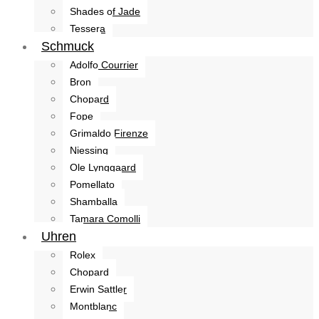
Shades of Jade
Tessera
Schmuck
Adolfo Courrier
Bron
Chopard
Fope
Grimaldo Firenze
Niessing
Ole Lynggaard
Pomellato
Shamballa
Tamara Comolli
Uhren
Rolex
Chopard
Erwin Sattler
Montblanc