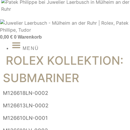
Zum
Inhalt
springen
0,00
€
0
Warenkorb
MENÜ
ROLEX KOLLEKTION:
SUBMARINER
M126618LN-0002
M126613LN-0002
M126610LN-0001