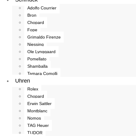
Adolfo Courrier
Bron
Chopard
Fope
Grimaldo Firenze
Niessing
Ole Lynggaard
Pomellato
Shamballa
Tamara Comolli
Uhren
Rolex
Chopard
Erwin Sattler
Montblanc
Nomos
TAG Heuer
TUDOR