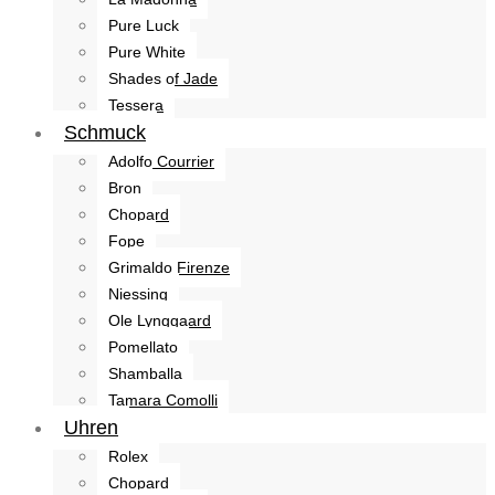
Pure Luck
Pure White
Shades of Jade
Tessera
Schmuck
Adolfo Courrier
Bron
Chopard
Fope
Grimaldo Firenze
Niessing
Ole Lynggaard
Pomellato
Shamballa
Tamara Comolli
Uhren
Rolex
Chopard