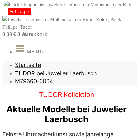
Zum
Auf Lager
Auf Lager
Auf Lager
Auf Lager
Auf Lager
Inhalt
springen
0,00
€
0
Warenkorb
MENÜ
Startseite
TUDOR bei Juwelier Laerbusch
M79660-0004
TUDOR Kollektion
Aktuelle Modelle bei Juwelier
Laerbusch
Feinste Uhrmacherkunst sowie jahrelange