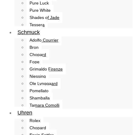
Pure Luck
Pure White
Shades of Jade
Tessera
Schmuck
Adolfo Courrier
Bron
Chopard
Fope
Grimaldo Firenze
Niessing
Ole Lynggaard
Pomellato
Shamballa
Tamara Comolli
Uhren
Rolex
Chopard
Erwin Sattler