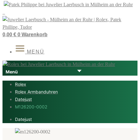
Zum
Inhalt
springen
0,00
€
0
Warenkorb
MENÜ
Rolex
Rolex Armbanduhren
Datejust
M126200-0002
Datejust