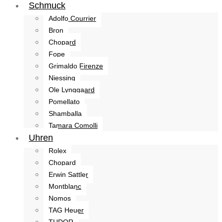
Schmuck
Adolfo Courrier
Bron
Chopard
Fope
Grimaldo Firenze
Niessing
Ole Lynggaard
Pomellato
Shamballa
Tamara Comolli
Uhren
Rolex
Chopard
Erwin Sattler
Montblanc
Nomos
TAG Heuer